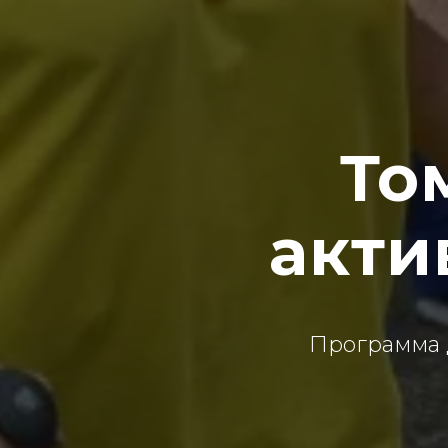
То
акти
Программа д