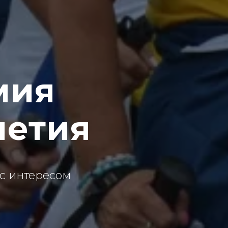
мия
летия
 с интересом