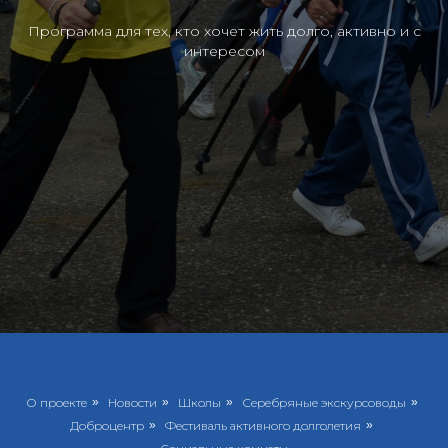
Программа для тех, кто хочет жить долго, активно и с
интересом
О проекте
»
Новости
»
Школы
»
Серебряные экскурсоводы
»
Доброцентр
»
Фестиваль активного долголетия
»