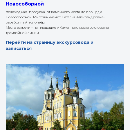
Новособорной
пешеходная прогулка от Каменного моста до площади
Новособорной. Мирошниченко Наталья Александровна-
серебряный волонтёр.
Место встречи - на площадке у Каменного моста со стороны
трамвайной линии
Перейти на страницу экскурсовода и
записаться