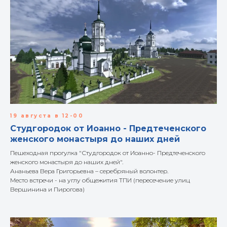
19 августа в 12-00
Студгородок от Иоанно - Предтеченского
женского монастыря до наших дней
Пешеходная прогулка "Студгородок от Иоанно- Предтеченского
женского монастыря до наших дней".
Ананьева Вера Григорьевна – серебряный волонтер.
Место встречи - на углу общежития ТПИ (пересечение улиц
Вершинина и Пирогова)