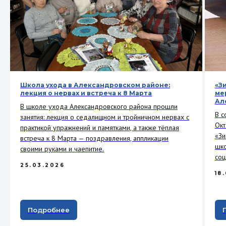
Школа ухода в Александровском районе:
«З
лекция о нервах и встреча к 8 Марта
ме
Ал
В школе ухода Александровского района прошли
В с
занятия: лекция о седалищном и тройничном нервах с
Окт
практикой упражнений и памятками, а также тёплая
«Зи
встреча к 8 Марта — поздравления, аппликации
шко
своими руками и чаепитие.
соц
25.03.2026
18
Подробнее