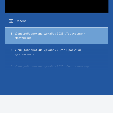
5 videos
1
День добровольца, декабрь 2025г. Творчество и
мастерские
2
День добровольца, декабрь 2025г. Проектная
деятельность
3
День добровольца, декабрь 2025г. Спортивное утро
4
День добровольца, декабрь 2025г. Серебряная ёлка
5
День добровольца, декабрь 2025г. Как все
начиналось