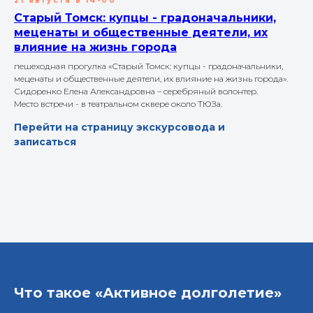
21 августа в 14-00
Старый Томск: купцы - градоначальники,
меценаты и общественные деятели, их
влияние на жизнь города
пешеходная прогулка «Старый Томск: купцы - градоначальники,
меценаты и общественные деятели, их влияние на жизнь города».
Сидоренко Елена Александровна – серебряный волонтер.
Место встречи - в театральном сквере около ТЮЗа.
Перейти на страницу экскурсовода и
записаться
Что такое «Активное долголетие»